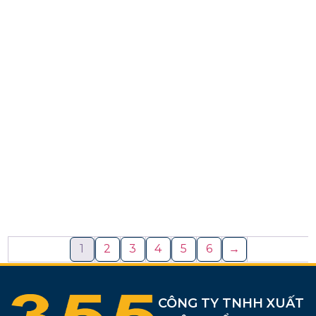
1
2
3
4
5
6
→
CÔNG TY TNHH XUẤT