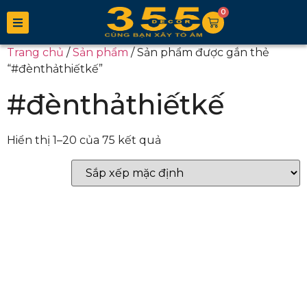
0
Trang chủ
/
Sản phẩm
/ Sản phẩm được gắn thẻ
“#đènthảthiếtkế”
#đènthảthiếtkế
Hiển thị 1–20 của 75 kết quả