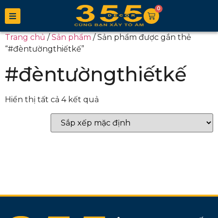
0
Trang chủ
/
Sản phẩm
/ Sản phẩm được gắn thẻ
“#đèntườngthiếtkế”
#đèntườngthiếtkế
Hiển thị tất cả 4 kết quả