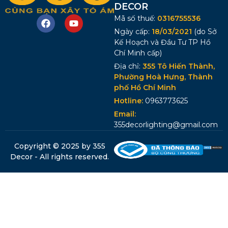
DECOR
Mã số thuế:
0316755536
Ngày cấp:
18/03/2021
(do Sở
Kế Hoạch và Đầu Tư TP Hồ
Chí Minh cấp)
Địa chỉ:
355 Tô Hiến Thành,
Phường Hoà Hưng, Thành
phố Hồ Chí Minh
Hotline:
0963773625
Email:
355decorlighting@gmail.com
Copyright © 2025 by 355
Decor - All rights reserved.