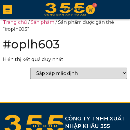
0
Trang chủ
/
Sản phẩm
/ Sản phẩm được gắn thẻ
“#oplh603”
#oplh603
Hiển thị kết quả duy nhất
CÔNG TY TNHH XUẤT
NHẬP KHẨU 355