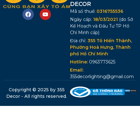
DECOR
Mã số thuế:
0316755536
Ngày cấp:
18/03/2021
(do Sở
Kế Hoạch và Đầu Tư TP Hồ
Chí Minh cấp)
Địa chỉ:
355 Tô Hiến Thành,
Phường Hoà Hưng, Thành
phố Hồ Chí Minh
Hotline:
0963773625
Email:
355decorlighting@gmail.com
Copyright © 2025 by 355
Decor - All rights reserved.