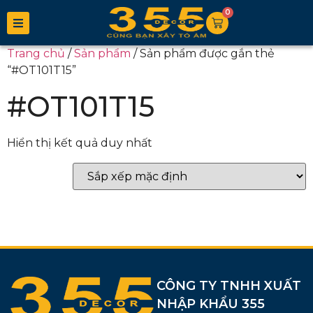
0
Trang chủ
/
Sản phẩm
/ Sản phẩm được gắn thẻ
“#OT101T15”
#OT101T15
Hiển thị kết quả duy nhất
CÔNG TY TNHH XUẤT
NHẬP KHẨU 355