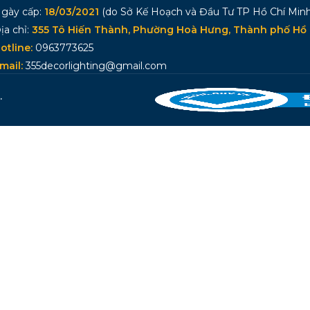
gày cấp:
18/03/2021
(do Sở Kế Hoạch và Đầu Tư TP Hồ Chí Minh
ịa chỉ:
355 Tô Hiến Thành, Phường Hoà Hưng, Thành phố Hồ 
otline:
0963773625
mail:
355decorlighting@gmail.com
.