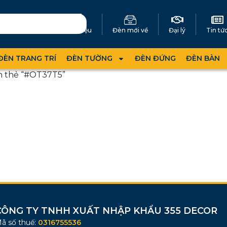
Giới thiệu
Đèn mới về
Đại lý
Tin tứ
ĐÈN TRANG TRÍ
ĐÈN TƯỜNG
ĐÈN ĐỨNG
ĐÈN BÀN
n thẻ “#OT37T5”
CÔNG TY TNHH XUẤT NHẬP KHẨU 355 DECOR
ã số thuế:
0316755536