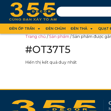
ĐÈN ỐP TRẦN
ĐÈN CHÙM
ĐÈN THẢ
QUẠT 
Trang chủ
/
Sản phẩm
/ Sản phẩm được gắ
#OT37T5
Hiển thị kết quả duy nhất
M