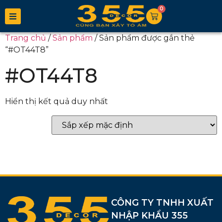
0
Trang chủ
/
Sản phẩm
/ Sản phẩm được gắn thẻ
“#OT44T8”
#OT44T8
Hiển thị kết quả duy nhất
CÔNG TY TNHH XUẤT
NHẬP KHẨU 355