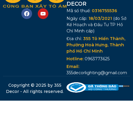
DECOR
Mã số thuế:
0316755536
Ngày cấp:
18/03/2021
(do Sở
Kế Hoạch và Đầu Tư TP Hồ
Chí Minh cấp)
Địa chỉ:
355 Tô Hiến Thành,
Phường Hoà Hưng, Thành
phố Hồ Chí Minh
Hotline:
0963773625
Email:
355decorlighting@gmail.com
Copyright © 2025 by 355
Decor - All rights reserved.