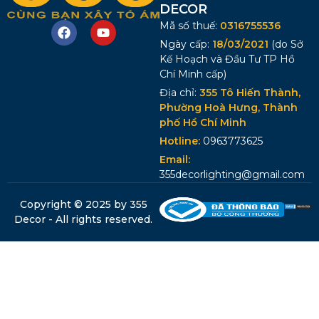
DECOR
Mã số thuế:
0316755536
Ngày cấp:
18/03/2021
(do Sở
Kế Hoạch và Đầu Tư TP Hồ
Chí Minh cấp)
Địa chỉ:
355 Tô Hiến Thành,
Phường Hoà Hưng, Thành
phố Hồ Chí Minh
Hotline:
0963773625
Email:
355decorlighting@gmail.com
Copyright © 2025 by 355
Decor - All rights reserved.