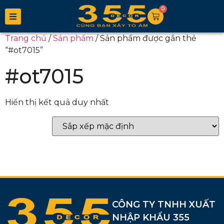
0
Trang chủ
/
Sản phẩm
/ Sản phẩm được gắn thẻ
“#ot7015”
#ot7015
Hiển thị kết quả duy nhất
CÔNG TY TNHH XUẤT
NHẬP KHẨU 355