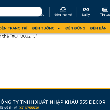
Giới thiệu
Đèn mới về
Đại lý
Tin tứ
ĐÈN TRANG TRÍ
ĐÈN TƯỜNG
ĐÈN ĐỨNG
ĐÈN BÀN
n thẻ “#OT8032T5”
CÔNG TY TNHH XUẤT NHẬP KHẨU 355 DECOR
ã số thuế:
0316755536