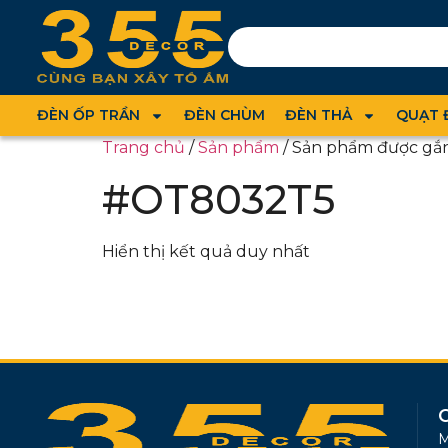
ĐÈN ỐP TRẦN
ĐÈN CHÙM
ĐÈN THẢ
QUẠT 
Trang chủ
/
Sản phẩm
/ Sản phẩm được gắ
#OT8032T5
Hiển thị kết quả duy nhất
M