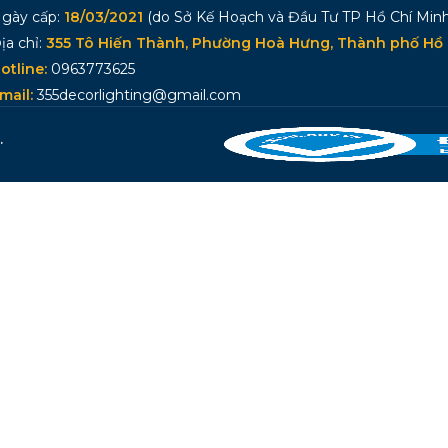
gày cấp:
18/03/2021
(do Sở Kế Hoạch và Đầu Tư TP Hồ Chí Minh
ịa chỉ:
355 Tô Hiến Thành, Phường Hoà Hưng, Thành phố Hồ 
otline:
0963773625
mail:
355decorlighting@gmail.com
.