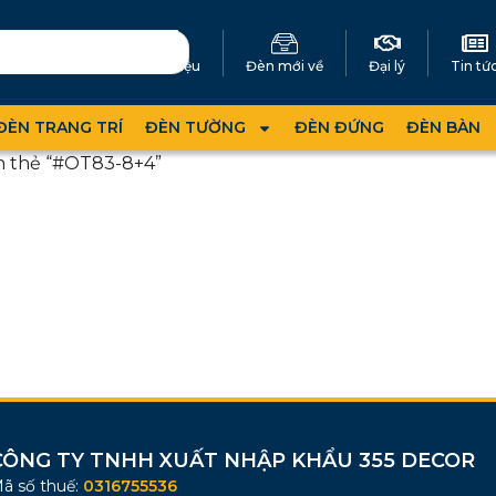
Giới thiệu
Đèn mới về
Đại lý
Tin tứ
ĐÈN TRANG TRÍ
ĐÈN TƯỜNG
ĐÈN ĐỨNG
ĐÈN BÀN
n thẻ “#OT83-8+4”
CÔNG TY TNHH XUẤT NHẬP KHẨU 355 DECOR
ã số thuế:
0316755536