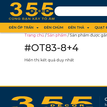
ĐÈN ỐP TRẦN
ĐÈN CHÙM
ĐÈN THẢ
QUẠT 
Trang chủ
/
Sản phẩm
/ Sản phẩm được gắ
#OT83-8+4
Hiển thị kết quả duy nhất
M