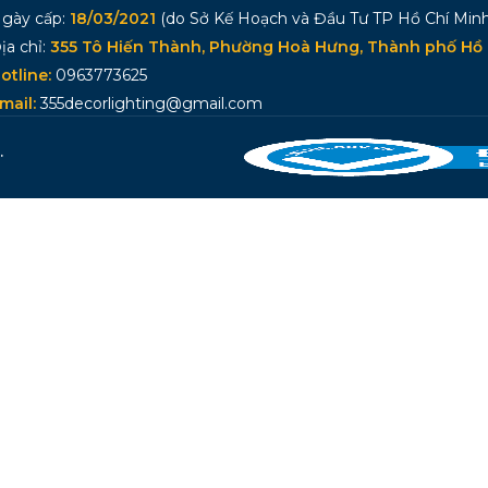
gày cấp:
18/03/2021
(do Sở Kế Hoạch và Đầu Tư TP Hồ Chí Minh
ịa chỉ:
355 Tô Hiến Thành, Phường Hoà Hưng, Thành phố Hồ 
otline:
0963773625
mail:
355decorlighting@gmail.com
.