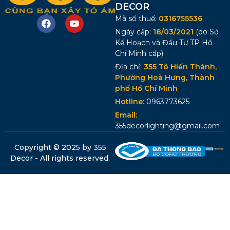
DECOR
Mã số thuế:
0316755536
Ngày cấp:
18/03/2021
(do Sở
Kế Hoạch và Đầu Tư TP Hồ
Chí Minh cấp)
Địa chỉ:
355 Tô Hiến Thành,
Phường Hoà Hưng, Thành
phố Hồ Chí Minh
Hotline:
0963773625
Email:
355decorlighting@gmail.com
Copyright © 2025 by 355
Decor - All rights reserved.