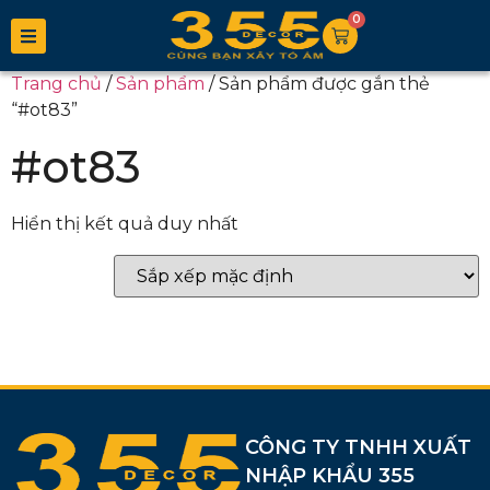
0
Trang chủ
/
Sản phẩm
/ Sản phẩm được gắn thẻ
“#ot83”
#ot83
Hiển thị kết quả duy nhất
CÔNG TY TNHH XUẤT
NHẬP KHẨU 355