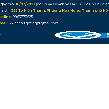
gày cấp:
18/03/2021
(do Sở Kế Hoạch và Đầu Tư TP Hồ Chí Minh
ịa chỉ:
355 Tô Hiến Thành, Phường Hoà Hưng, Thành phố Hồ 
otline:
0963773625
mail:
355decorlighting@gmail.com
.