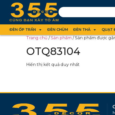
ĐÈN ỐP TRẦN
ĐÈN CHÙM
ĐÈN THẢ
QUẠT 
Trang chủ
/
Sản phẩm
/ Sản phẩm được gắ
OTQ83104
Hiển thị kết quả duy nhất
M