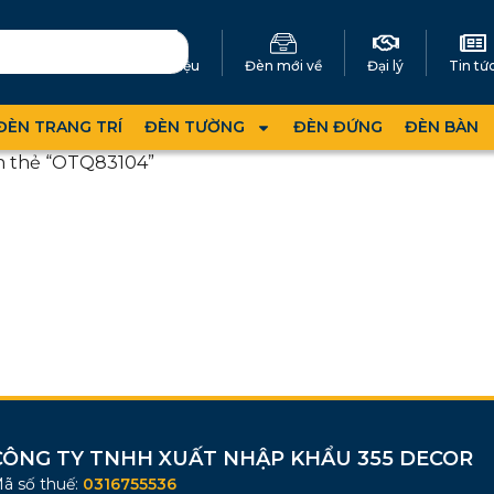
Giới thiệu
Đèn mới về
Đại lý
Tin tứ
ĐÈN TRANG TRÍ
ĐÈN TƯỜNG
ĐÈN ĐỨNG
ĐÈN BÀN
n thẻ “OTQ83104”
CÔNG TY TNHH XUẤT NHẬP KHẨU 355 DECOR
ã số thuế:
0316755536