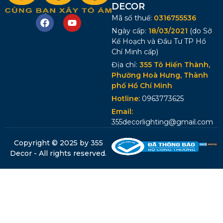
DECOR
Mã số thuế:
0316755536
Ngày cấp:
18/03/2021
(do Sở
Kế Hoạch và Đầu Tư TP Hồ
Chí Minh cấp)
Địa chỉ:
355 Tô Hiến Thành,
Phường Hoà Hưng, Thành
phố Hồ Chí Minh
Hotline:
0963773625
Email:
355decorlighting@gmail.com
Copyright © 2025 by 355
Decor - All rights reserved.