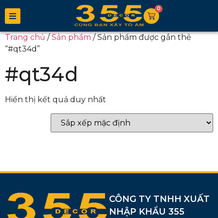
0
Trang chủ
/
Sản phẩm
/ Sản phẩm được gắn thẻ
“#qt34d”
#qt34d
Hiển thị kết quả duy nhất
CÔNG TY TNHH XUẤT
NHẬP KHẨU 355