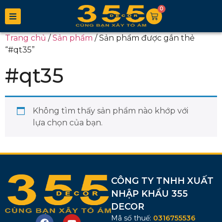
0
Trang chủ
/
Sản phẩm
/ Sản phẩm được gắn thẻ
“#qt35”
#qt35
Không tìm thấy sản phẩm nào khớp với
lựa chọn của bạn.
CÔNG TY TNHH XUẤT
NHẬP KHẨU 355
DECOR
Mã số thuế:
0316755536