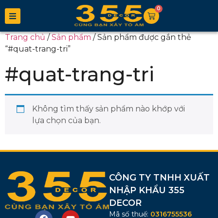
0
Trang chủ
/
Sản phẩm
/ Sản phẩm được gắn thẻ
“#quat-trang-tri”
#quat-trang-tri
Không tìm thấy sản phẩm nào khớp với
lựa chọn của bạn.
CÔNG TY TNHH XUẤT
NHẬP KHẨU 355
DECOR
Mã số thuế:
0316755536