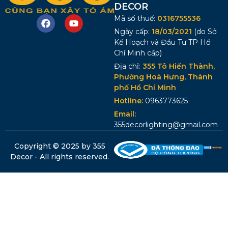
DECOR
Mã số thuế:
0316755536
Ngày cấp:
18/03/2021
(do Sở
Kế Hoạch và Đầu Tư TP Hồ
Chí Minh cấp)
Địa chỉ:
355 Tô Hiến Thành,
Phường Hoà Hưng, Thành
phố Hồ Chí Minh
Hotline:
0963773625
Email:
355decorlighting@gmail.com
Copyright © 2025 by 355
Decor - All rights reserved.