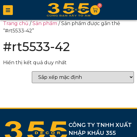
0
Trang chủ
/
Sản phẩm
/ Sản phẩm được gắn thẻ
“#rt5533-42”
#rt5533-42
Hiển thị kết quả duy nhất
CÔNG TY TNHH XUẤT
NHẬP KHẨU 355