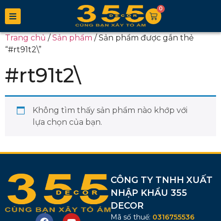
0
Trang chủ
/
Sản phẩm
/ Sản phẩm được gắn thẻ
“#rt91t2\”
#rt91t2\
Không tìm thấy sản phẩm nào khớp với
lựa chọn của bạn.
CÔNG TY TNHH XUẤT
NHẬP KHẨU 355
DECOR
Mã số thuế:
0316755536