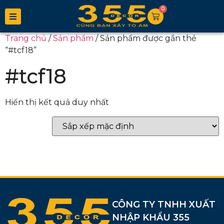
0
Trang chủ
/
Sản phẩm
/ Sản phẩm được gắn thẻ
“#tcf18”
#tcf18
Hiển thị kết quả duy nhất
CÔNG TY TNHH XUẤT
NHẬP KHẨU 355