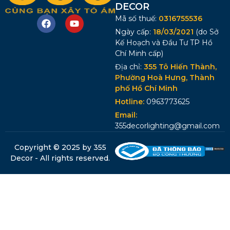
DECOR
Mã số thuế:
0316755536
Ngày cấp:
18/03/2021
(do Sở
Kế Hoạch và Đầu Tư TP Hồ
Chí Minh cấp)
Địa chỉ:
355 Tô Hiến Thành,
Phường Hoà Hưng, Thành
phố Hồ Chí Minh
Hotline:
0963773625
Email:
355decorlighting@gmail.com
Copyright © 2025 by 355
Decor - All rights reserved.