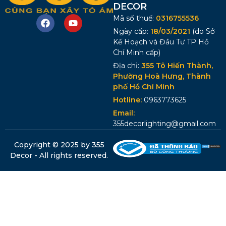
DECOR
Mã số thuế:
0316755536
Ngày cấp:
18/03/2021
(do Sở
Kế Hoạch và Đầu Tư TP Hồ
Chí Minh cấp)
Địa chỉ:
355 Tô Hiến Thành,
Phường Hoà Hưng, Thành
phố Hồ Chí Minh
Hotline:
0963773625
Email:
355decorlighting@gmail.com
Copyright © 2025 by 355
Decor - All rights reserved.