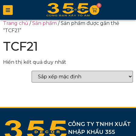
0
Trang chủ
/
Sản phẩm
/ Sản phẩm được gắn thẻ
“TCF21”
TCF21
Hiển thị kết quả duy nhất
CÔNG TY TNHH XUẤT
NHẬP KHẨU 355