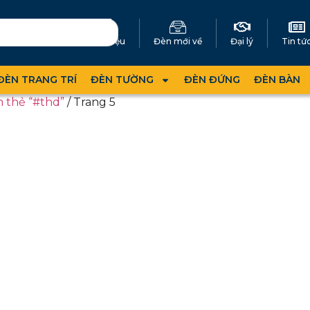
Giới thiệu
Đèn mới về
Đại lý
Tin tứ
ĐÈN TRANG TRÍ
ĐÈN TƯỜNG
ĐÈN ĐỨNG
ĐÈN BÀN
 thẻ “#thd”
/ Trang 5