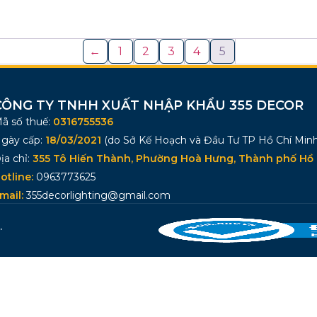
←
1
2
3
4
5
CÔNG TY TNHH XUẤT NHẬP KHẨU 355 DECOR
ã số thuế:
0316755536
gày cấp:
18/03/2021
(do Sở Kế Hoạch và Đầu Tư TP Hồ Chí Minh
ịa chỉ:
355 Tô Hiến Thành, Phường Hoà Hưng, Thành phố Hồ 
otline:
0963773625
mail:
355decorlighting@gmail.com
.