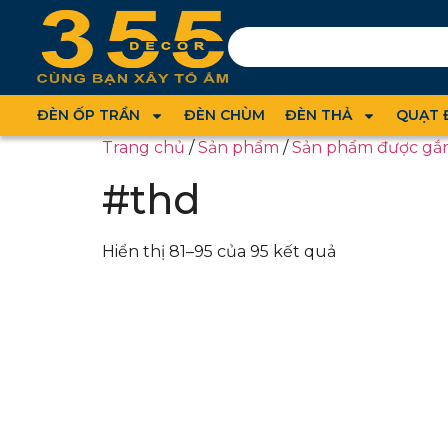
ĐÈN ỐP TRẦN
ĐÈN CHÙM
ĐÈN THẢ
QUẠT 
Trang chủ
/
Sản phẩm
/
Sản phẩm được gắn
#thd
Hiển thị 81–95 của 95 kết quả