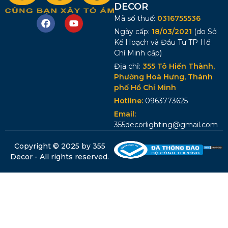
DECOR
Mã số thuế:
0316755536
Ngày cấp:
18/03/2021
(do Sở
Kế Hoạch và Đầu Tư TP Hồ
Chí Minh cấp)
Địa chỉ:
355 Tô Hiến Thành,
Phường Hoà Hưng, Thành
phố Hồ Chí Minh
Hotline:
0963773625
Email:
355decorlighting@gmail.com
Copyright © 2025 by 355
Decor - All rights reserved.