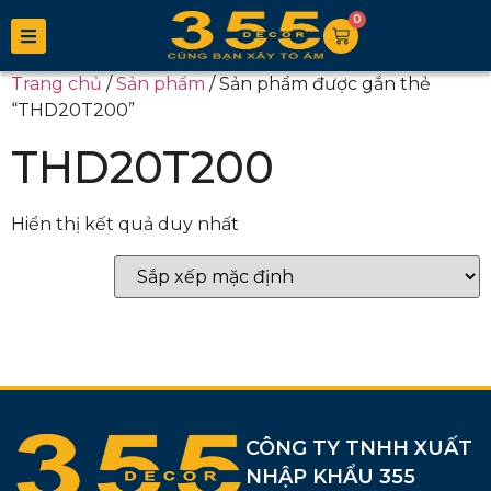
0
Trang chủ
/
Sản phẩm
/ Sản phẩm được gắn thẻ
“THD20T200”
THD20T200
Hiển thị kết quả duy nhất
CÔNG TY TNHH XUẤT
NHẬP KHẨU 355