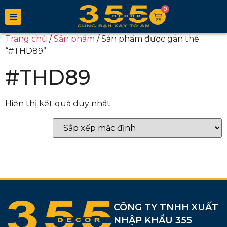
0
Trang chủ
/
Sản phẩm
/ Sản phẩm được gắn thẻ
“#THD89”
#THD89
Hiển thị kết quả duy nhất
CÔNG TY TNHH XUẤT
NHẬP KHẨU 355