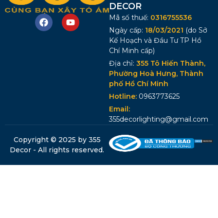
DECOR
Mã số thuế:
0316755536
Ngày cấp:
18/03/2021
(do Sở
Kế Hoạch và Đầu Tư TP Hồ
Chí Minh cấp)
Địa chỉ:
355 Tô Hiến Thành,
Phường Hoà Hưng, Thành
phố Hồ Chí Minh
Hotline:
0963773625
Email:
355decorlighting@gmail.com
Copyright © 2025 by 355
Decor - All rights reserved.