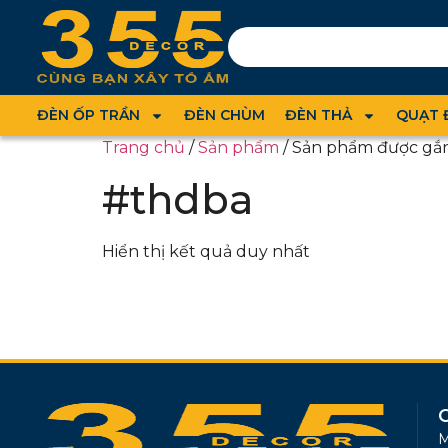
ĐÈN ỐP TRẦN
ĐÈN CHÙM
ĐÈN THẢ
QUẠT 
Trang chủ
/
Sản phẩm
/ Sản phẩm được gắn
#thdba
Hiển thị kết quả duy nhất
M