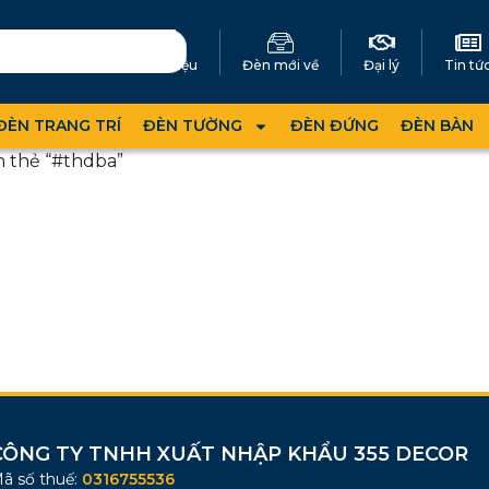
Giới thiệu
Đèn mới về
Đại lý
Tin tứ
ĐÈN TRANG TRÍ
ĐÈN TƯỜNG
ĐÈN ĐỨNG
ĐÈN BÀN
 thẻ “#thdba”
CÔNG TY TNHH XUẤT NHẬP KHẨU 355 DECOR
ã số thuế:
0316755536