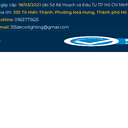
gày cấp:
18/03/2021
(do Sở Kế Hoạch và Đầu Tư TP Hồ Chí Minh
ịa chỉ:
355 Tô Hiến Thành, Phường Hoà Hưng, Thành phố Hồ 
otline:
0963773625
mail:
355decorlighting@gmail.com
.