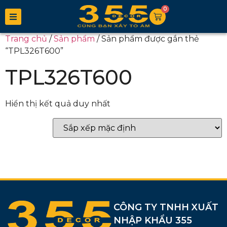
0
Trang chủ
/
Sản phẩm
/ Sản phẩm được gắn thẻ
“TPL326T600”
TPL326T600
Hiển thị kết quả duy nhất
CÔNG TY TNHH XUẤT
NHẬP KHẨU 355