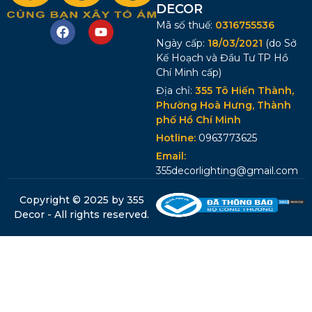
DECOR
Mã số thuế:
0316755536
Ngày cấp:
18/03/2021
(do Sở
Kế Hoạch và Đầu Tư TP Hồ
Chí Minh cấp)
Địa chỉ:
355 Tô Hiến Thành,
Phường Hoà Hưng, Thành
phố Hồ Chí Minh
Hotline:
0963773625
Email:
355decorlighting@gmail.com
Copyright © 2025 by 355
Decor - All rights reserved.