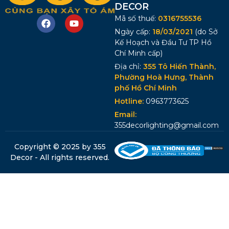
DECOR
Mã số thuế:
0316755536
Ngày cấp:
18/03/2021
(do Sở
Kế Hoạch và Đầu Tư TP Hồ
Chí Minh cấp)
Địa chỉ:
355 Tô Hiến Thành,
Phường Hoà Hưng, Thành
phố Hồ Chí Minh
Hotline:
0963773625
Email:
355decorlighting@gmail.com
Copyright © 2025 by 355
Decor - All rights reserved.