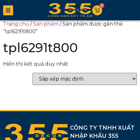
0
Trang chủ
/
Sản phẩm
/ Sản phẩm được gắn thẻ
“tpl6291t800”
tpl6291t800
Hiển thị kết quả duy nhất
CÔNG TY TNHH XUẤT
NHẬP KHẨU 355