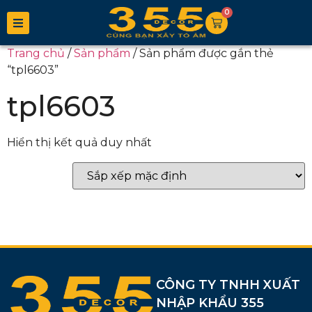
0
Trang chủ
/
Sản phẩm
/ Sản phẩm được gắn thẻ
“tpl6603”
tpl6603
Hiển thị kết quả duy nhất
CÔNG TY TNHH XUẤT
NHẬP KHẨU 355