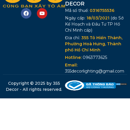
DECOR
Mã số thuế:
0316755536
Ngày cấp:
18/03/2021
(do Sở
Kế Hoạch và Đầu Tư TP Hồ
Chí Minh cấp)
Địa chỉ:
355 Tô Hiến Thành,
Phường Hoà Hưng, Thành
phố Hồ Chí Minh
Hotline:
0963773625
Email:
355decorlighting@gmail.com
Copyright © 2025 by 355
Decor - All rights reserved.