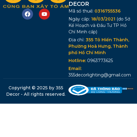
DECOR
Mã số thuế:
0316755536
Ngày cấp:
18/03/2021
(do Sở
Kế Hoạch và Đầu Tư TP Hồ
Chí Minh cấp)
Địa chỉ:
355 Tô Hiến Thành,
Phường Hoà Hưng, Thành
phố Hồ Chí Minh
Hotline:
0963773625
Email:
355decorlighting@gmail.com
Copyright © 2025 by 355
Decor - All rights reserved.