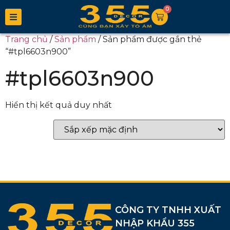
0
Trang chủ
/
Sản phẩm
/ Sản phẩm được gắn thẻ
“#tpl6603n900”
#tpl6603n900
Hiển thị kết quả duy nhất
CÔNG TY TNHH XUẤT
NHẬP KHẨU 355