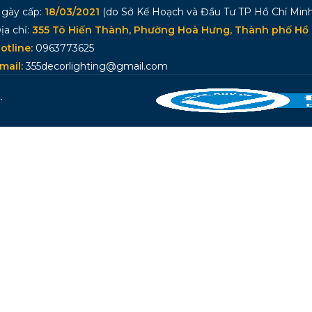
gày cấp:
18/03/2021
(do Sở Kế Hoạch và Đầu Tư TP Hồ Chí Minh
ịa chỉ:
355 Tô Hiến Thành, Phường Hoà Hưng, Thành phố Hồ 
otline:
0963773625
mail:
355decorlighting@gmail.com
.