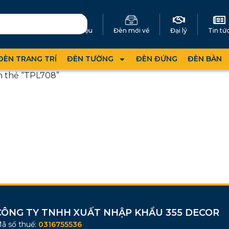
Giới thiệu
Đèn mới về
Đại lý
Tin tứ
ĐÈN TRANG TRÍ
ĐÈN TƯỜNG
ĐÈN ĐỨNG
ĐÈN BÀN
n thẻ “TPL708”
CÔNG TY TNHH XUẤT NHẬP KHẨU 355 DECOR
ã số thuế:
0316755536