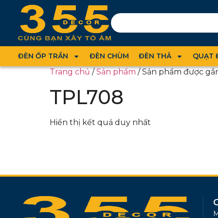
ĐÈN ỐP TRẦN
ĐÈN CHÙM
ĐÈN THẢ
QUẠT 
Trang chủ
/
Sản phẩm
/ Sản phẩm được gắ
TPL708
Hiển thị kết quả duy nhất
M