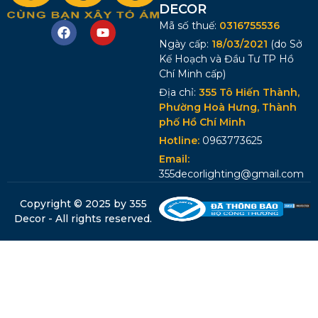
DECOR
Mã số thuế:
0316755536
Ngày cấp:
18/03/2021
(do Sở
Kế Hoạch và Đầu Tư TP Hồ
Chí Minh cấp)
Địa chỉ:
355 Tô Hiến Thành,
Phường Hoà Hưng, Thành
phố Hồ Chí Minh
Hotline:
0963773625
Email:
355decorlighting@gmail.com
Copyright © 2025 by 355
Decor - All rights reserved.