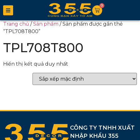
0
Trang chủ
/
Sản phẩm
/ Sản phẩm được gắn thẻ
“TPL708T800”
TPL708T800
Hiển thị kết quả duy nhất
CÔNG TY TNHH XUẤT
NHẬP KHẨU 355