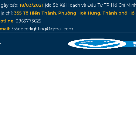
gày cấp:
18/03/2021
(do Sở Kế Hoạch và Đầu Tư TP Hồ Chí Minh
ịa chỉ:
355 Tô Hiến Thành, Phường Hoà Hưng, Thành phố Hồ 
otline:
0963773625
mail:
355decorlighting@gmail.com
.