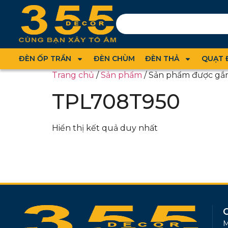
ĐÈN ỐP TRẦN
ĐÈN CHÙM
ĐÈN THẢ
QUẠT 
Trang chủ
/
Sản phẩm
/ Sản phẩm được gắ
TPL708T950
Hiển thị kết quả duy nhất
M