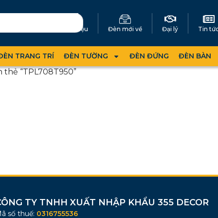
Giới thiệu
Đèn mới về
Đại lý
Tin tứ
ĐÈN TRANG TRÍ
ĐÈN TƯỜNG
ĐÈN ĐỨNG
ĐÈN BÀN
n thẻ “TPL708T950”
CÔNG TY TNHH XUẤT NHẬP KHẨU 355 DECOR
ã số thuế:
0316755536