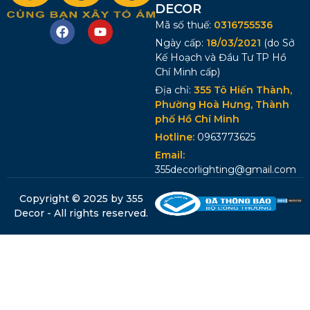
DECOR
Mã số thuế:
0316755536
Ngày cấp:
18/03/2021
(do Sở
Kế Hoạch và Đầu Tư TP Hồ
Chí Minh cấp)
Địa chỉ:
355 Tô Hiến Thành,
Phường Hoà Hưng, Thành
phố Hồ Chí Minh
Hotline:
0963773625
Email:
355decorlighting@gmail.com
Copyright © 2025 by 355
Decor - All rights reserved.