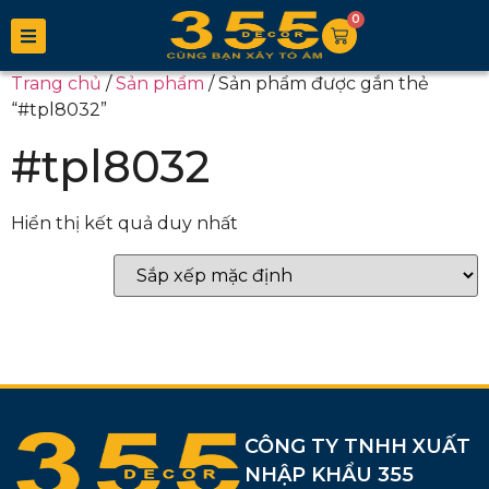
0
Trang chủ
/
Sản phẩm
/ Sản phẩm được gắn thẻ
“#tpl8032”
#tpl8032
Hiển thị kết quả duy nhất
CÔNG TY TNHH XUẤT
NHẬP KHẨU 355