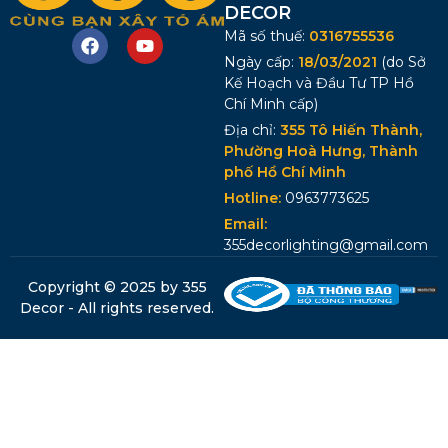
DECOR
Mã số thuế:
0316755536
Ngày cấp:
18/03/2021
(do Sở
Kế Hoạch và Đầu Tư TP Hồ
Chí Minh cấp)
Địa chỉ:
355 Tô Hiến Thành,
Phường Hoà Hưng, Thành
phố Hồ Chí Minh
Hotline:
0963773625
Email:
355decorlighting@gmail.com
Copyright © 2025 by 355
Decor - All rights reserved.