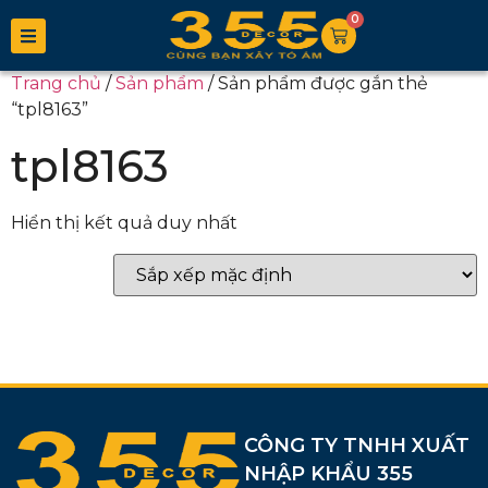
0
Trang chủ
/
Sản phẩm
/ Sản phẩm được gắn thẻ
“tpl8163”
tpl8163
Hiển thị kết quả duy nhất
CÔNG TY TNHH XUẤT
NHẬP KHẨU 355