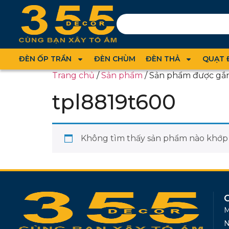
ĐÈN ỐP TRẦN
ĐÈN CHÙM
ĐÈN THẢ
QUẠT 
Trang chủ
/
Sản phẩm
/ Sản phẩm được gắn
tpl8819t600
Không tìm thấy sản phẩm nào khớp v
M
N