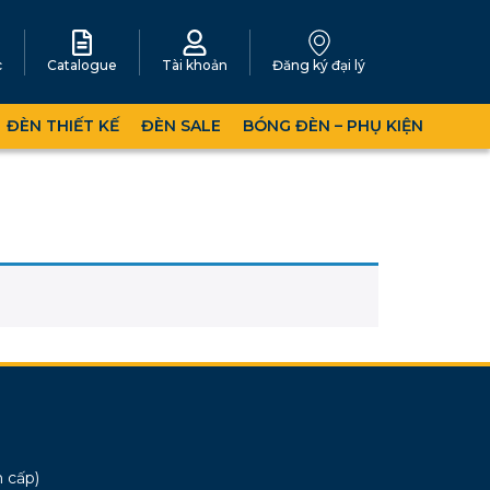
c
Catalogue
Tài khoản
Đăng ký đại lý
ĐÈN THIẾT KẾ
ĐÈN SALE
BÓNG ĐÈN – PHỤ KIỆN
 cấp)