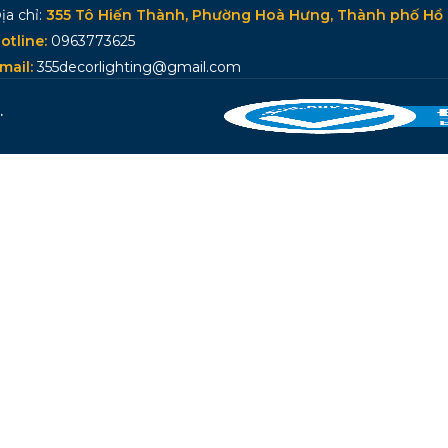
ịa chỉ:
355 Tô Hiến Thành, Phường Hoà Hưng, Thành phố Hồ 
otline:
0963773625
mail:
355decorlighting@gmail.com
.