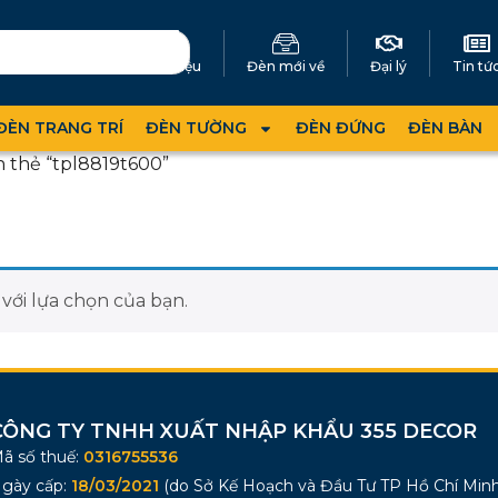
Giới thiệu
Đèn mới về
Đại lý
Tin tứ
ĐÈN TRANG TRÍ
ĐÈN TƯỜNG
ĐÈN ĐỨNG
ĐÈN BÀN
 thẻ “tpl8819t600”
ới lựa chọn của bạn.
CÔNG TY TNHH XUẤT NHẬP KHẨU 355 DECOR
ã số thuế:
0316755536
gày cấp:
18/03/2021
(do Sở Kế Hoạch và Đầu Tư TP Hồ Chí Minh