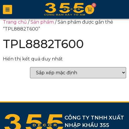
0
Trang chủ
/
Sản phẩm
/ Sản phẩm được gắn thẻ
“TPL8882T600”
TPL8882T600
Hiển thị kết quả duy nhất
CÔNG TY TNHH XUẤT
NHẬP KHẨU 355