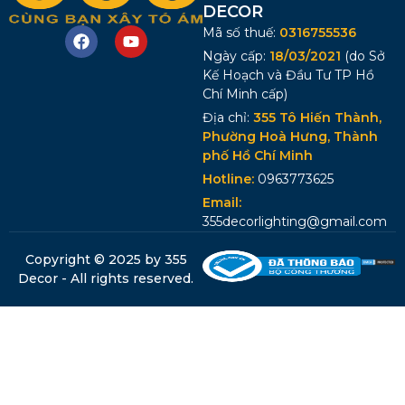
DECOR
Mã số thuế:
0316755536
Ngày cấp:
18/03/2021
(do Sở
Kế Hoạch và Đầu Tư TP Hồ
Chí Minh cấp)
Địa chỉ:
355 Tô Hiến Thành,
Phường Hoà Hưng, Thành
phố Hồ Chí Minh
Hotline:
0963773625
Email:
355decorlighting@gmail.com
Copyright © 2025 by 355
Decor - All rights reserved.