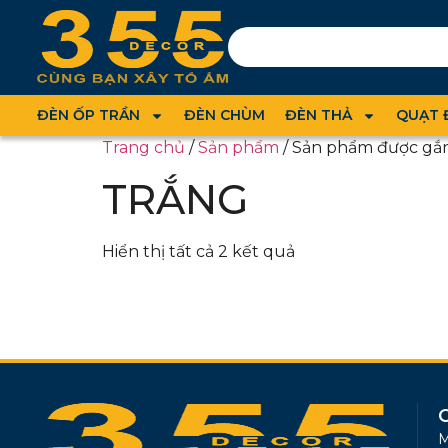
ĐÈN ỐP TRẦN
ĐÈN CHÙM
ĐÈN THẢ
QUẠT 
Trang chủ
/
Sản phẩm
/ Sản phẩm được gắ
TRẮNG
Hiển thị tất cả 2 kết quả
M