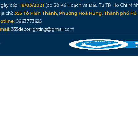
gày cấp:
18/03/2021
(do Sở Kế Hoạch và Đầu Tư TP Hồ Chí Minh
ịa chỉ:
355 Tô Hiến Thành, Phường Hoà Hưng, Thành phố Hồ 
otline:
0963773625
mail:
355decorlighting@gmail.com
.