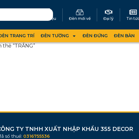
Giới thiệu
Đèn mới về
Đại lý
Tin tứ
ĐÈN TRANG TRÍ
ĐÈN TƯỜNG
ĐÈN ĐỨNG
ĐÈN BÀN
n thẻ “TRẮNG”
CÔNG TY TNHH XUẤT NHẬP KHẨU 355 DECOR
ã số thuế:
0316755536