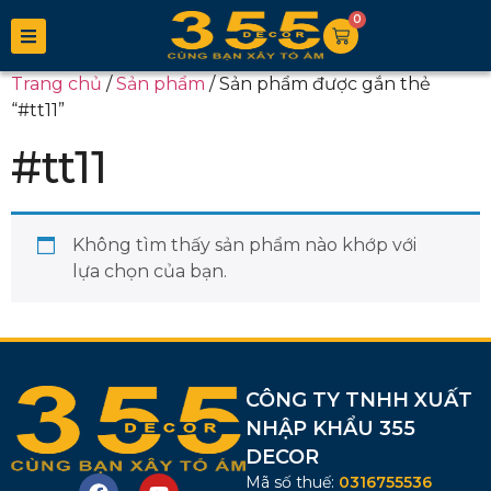
0
Trang chủ
/
Sản phẩm
/ Sản phẩm được gắn thẻ
“#tt11”
#tt11
Không tìm thấy sản phẩm nào khớp với
lựa chọn của bạn.
CÔNG TY TNHH XUẤT
NHẬP KHẨU 355
DECOR
Mã số thuế:
0316755536