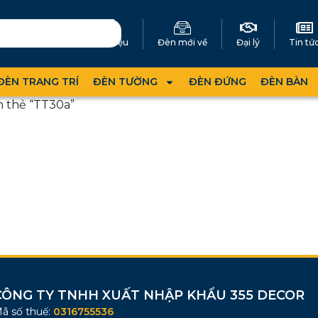
Giới thiệu
Đèn mới về
Đại lý
Tin tứ
ĐÈN TRANG TRÍ
ĐÈN TƯỜNG
ĐÈN ĐỨNG
ĐÈN BÀN
 thẻ “TT30a”
CÔNG TY TNHH XUẤT NHẬP KHẨU 355 DECOR
ã số thuế:
0316755536