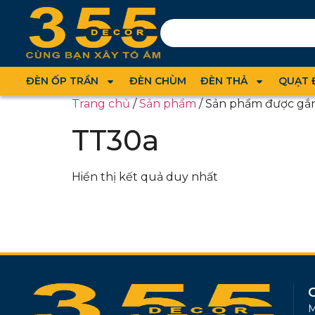
ĐÈN ỐP TRẦN
ĐÈN CHÙM
ĐÈN THẢ
QUẠT 
Trang chủ
/
Sản phẩm
/ Sản phẩm được gắn
TT30a
Hiển thị kết quả duy nhất
M