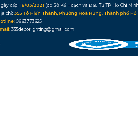
gày cấp:
18/03/2021
(do Sở Kế Hoạch và Đầu Tư TP Hồ Chí Minh
ịa chỉ:
355 Tô Hiến Thành, Phường Hoà Hưng, Thành phố Hồ 
otline:
0963773625
mail:
355decorlighting@gmail.com
.