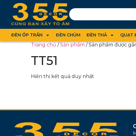
ĐÈN ỐP TRẦN
ĐÈN CHÙM
ĐÈN THẢ
QUẠT 
Trang chủ
/
Sản phẩm
/ Sản phẩm được gắn
TT51
Hiển thị kết quả duy nhất
M