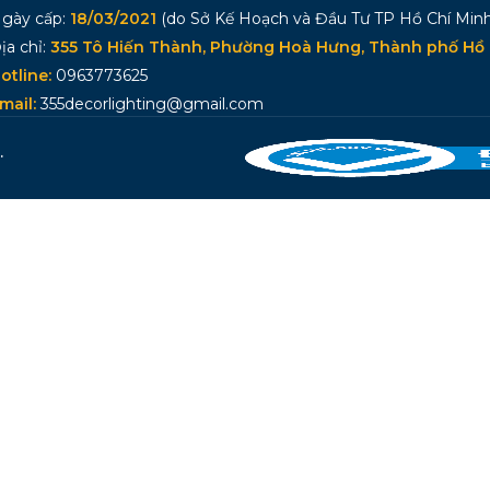
gày cấp:
18/03/2021
(do Sở Kế Hoạch và Đầu Tư TP Hồ Chí Minh
ịa chỉ:
355 Tô Hiến Thành, Phường Hoà Hưng, Thành phố Hồ 
otline:
0963773625
mail:
355decorlighting@gmail.com
.