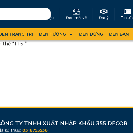
Giới thiệu
Đèn mới về
Đại lý
Tin tứ
ĐÈN TRANG TRÍ
ĐÈN TƯỜNG
ĐÈN ĐỨNG
ĐÈN BÀN
 thẻ “TT51”
CÔNG TY TNHH XUẤT NHẬP KHẨU 355 DECOR
ã số thuế:
0316755536