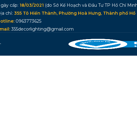
gày cấp:
18/03/2021
(do Sở Kế Hoạch và Đầu Tư TP Hồ Chí Minh
ịa chỉ:
355 Tô Hiến Thành, Phường Hoà Hưng, Thành phố Hồ 
otline:
0963773625
mail:
355decorlighting@gmail.com
.