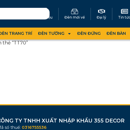
Giới thiệu
Đèn mới về
Đại lý
Tin tứ
ĐÈN TRANG TRÍ
ĐÈN TƯỜNG
ĐÈN ĐỨNG
ĐÈN BÀN
 thẻ “TT70”
CÔNG TY TNHH XUẤT NHẬP KHẨU 355 DECOR
ã số thuế:
0316755536