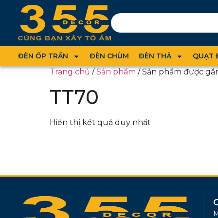
ĐÈN ỐP TRẦN
ĐÈN CHÙM
ĐÈN THẢ
QUẠT 
Trang chủ
/
Sản phẩm
/ Sản phẩm được gắn
TT70
Hiển thị kết quả duy nhất
M