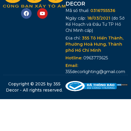
DECOR
Mã số thuế:
0316755536
Ngày cấp:
18/03/2021
(do Sở
Kế Hoạch và Đầu Tư TP Hồ
Chí Minh cấp)
Địa chỉ:
355 Tô Hiến Thành,
Phường Hoà Hưng, Thành
phố Hồ Chí Minh
Hotline:
0963773625
Email:
355decorlighting@gmail.com
Copyright © 2025 by 355
Decor - All rights reserved.