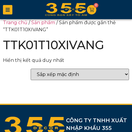
0
Trang chủ
/
Sản phẩm
/ Sản phẩm được gắn thẻ
“TTK01T10XIVANG”
TTK01T10XIVANG
Hiển thị kết quả duy nhất
CÔNG TY TNHH XUẤT
NHẬP KHẨU 355