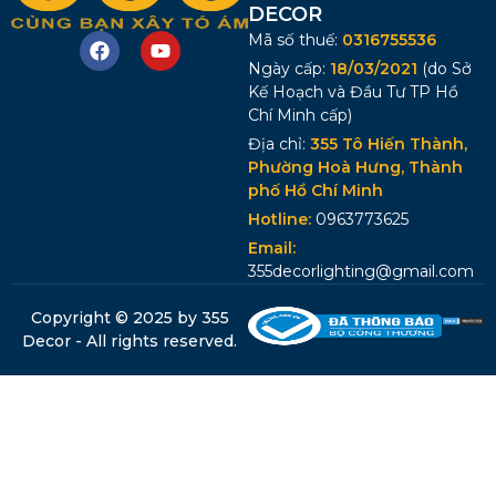
DECOR
Mã số thuế:
0316755536
Ngày cấp:
18/03/2021
(do Sở
Kế Hoạch và Đầu Tư TP Hồ
Chí Minh cấp)
Địa chỉ:
355 Tô Hiến Thành,
Phường Hoà Hưng, Thành
phố Hồ Chí Minh
Hotline:
0963773625
Email:
355decorlighting@gmail.com
Copyright © 2025 by 355
Decor - All rights reserved.