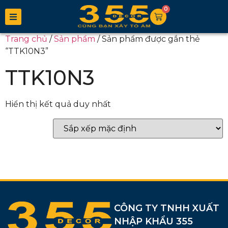
0
Trang chủ
/
Sản phẩm
/ Sản phẩm được gắn thẻ
“TTK10N3”
TTK10N3
Hiển thị kết quả duy nhất
CÔNG TY TNHH XUẤT
NHẬP KHẨU 355