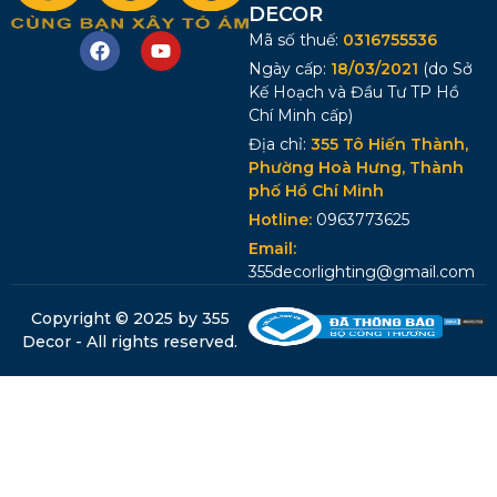
DECOR
Mã số thuế:
0316755536
Ngày cấp:
18/03/2021
(do Sở
Kế Hoạch và Đầu Tư TP Hồ
Chí Minh cấp)
Địa chỉ:
355 Tô Hiến Thành,
Phường Hoà Hưng, Thành
phố Hồ Chí Minh
Hotline:
0963773625
Email:
355decorlighting@gmail.com
Copyright © 2025 by 355
Decor - All rights reserved.