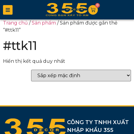
0
Trang chủ
/
Sản phẩm
/ Sản phẩm được gắn thẻ
“#ttk11”
#ttk11
Hiển thị kết quả duy nhất
CÔNG TY TNHH XUẤT
NHẬP KHẨU 355