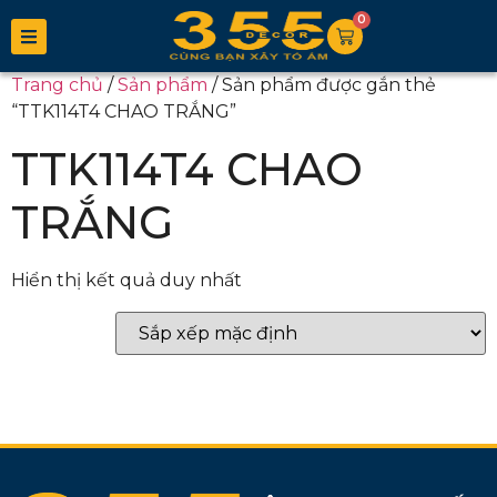
0
Trang chủ
/
Sản phẩm
/ Sản phẩm được gắn thẻ
“TTK114T4 CHAO TRẮNG”
TTK114T4 CHAO
TRẮNG
Hiển thị kết quả duy nhất