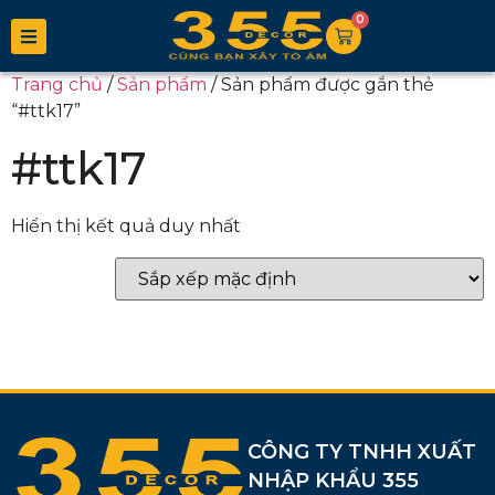
0
Trang chủ
/
Sản phẩm
/ Sản phẩm được gắn thẻ
“#ttk17”
#ttk17
Hiển thị kết quả duy nhất
CÔNG TY TNHH XUẤT
NHẬP KHẨU 355