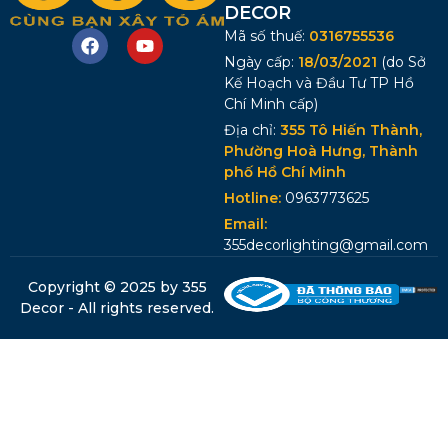
DECOR
Mã số thuế:
0316755536
Ngày cấp:
18/03/2021
(do Sở
Kế Hoạch và Đầu Tư TP Hồ
Chí Minh cấp)
Địa chỉ:
355 Tô Hiến Thành,
Phường Hoà Hưng, Thành
phố Hồ Chí Minh
Hotline:
0963773625
Email:
355decorlighting@gmail.com
Copyright © 2025 by 355
Decor - All rights reserved.