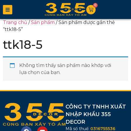
0
Trang chủ
/
Sản phẩm
/ Sản phẩm được gắn thẻ
“ttk18-5”
ttk18-5
Không tìm thấy sản phẩm nào khớp với
lựa chọn của bạn.
CÔNG TY TNHH XUẤT
NHẬP KHẨU 355
DECOR
Mã số thuế:
0316755536