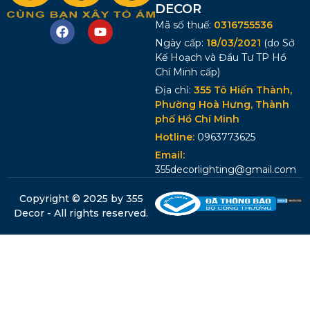
DECOR
Mã số thuế:
0316755536
Ngày cấp:
18/03/2021
(do Sở
Kế Hoạch và Đầu Tư TP Hồ
Chí Minh cấp)
Địa chỉ:
355 Tô Hiến Thành,
Phường Hoà Hưng, Thành
phố Hồ Chí Minh
Hotline:
0963773625
Email:
355decorlighting@gmail.com
Copyright © 2025 by 355
Decor - All rights reserved.