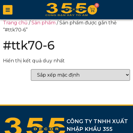
0
Trang chủ
/
Sản phẩm
/ Sản phẩm được gắn thẻ
“#ttk70-6”
#ttk70-6
Hiển thị kết quả duy nhất
CÔNG TY TNHH XUẤT
NHẬP KHẨU 355