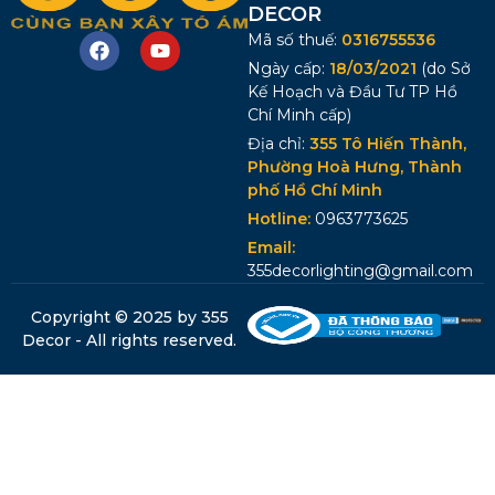
DECOR
Mã số thuế:
0316755536
Ngày cấp:
18/03/2021
(do Sở
Kế Hoạch và Đầu Tư TP Hồ
Chí Minh cấp)
Địa chỉ:
355 Tô Hiến Thành,
Phường Hoà Hưng, Thành
phố Hồ Chí Minh
Hotline:
0963773625
Email:
355decorlighting@gmail.com
Copyright © 2025 by 355
Decor - All rights reserved.