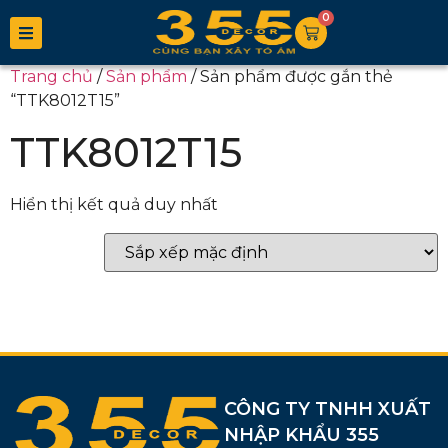
0
Trang chủ
/
Sản phẩm
/ Sản phẩm được gắn thẻ
“TTK8012T15”
TTK8012T15
Hiển thị kết quả duy nhất
CÔNG TY TNHH XUẤT
NHẬP KHẨU 355