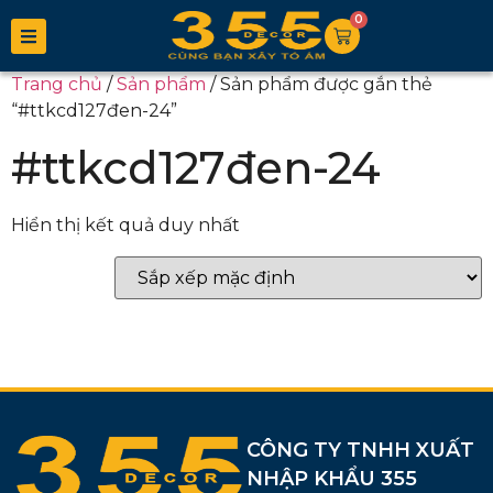
0
Trang chủ
/
Sản phẩm
/ Sản phẩm được gắn thẻ
“#ttkcd127đen-24”
#ttkcd127đen-24
Hiển thị kết quả duy nhất
CÔNG TY TNHH XUẤT
NHẬP KHẨU 355