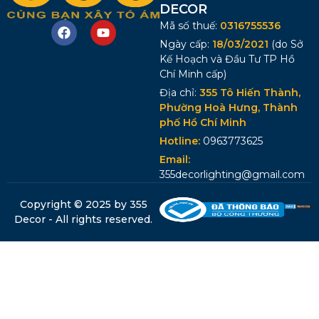
DECOR
Mã số thuế:
0316755536
Ngày cấp:
18/03/2021
(do Sở
Kế Hoạch và Đầu Tư TP Hồ
Chí Minh cấp)
Địa chỉ:
355 Tô Hiến Thành,
Phường Hoà Hưng, Thành
phố Hồ Chí Minh
Hotline:
0963773625
Email:
355decorlighting@gmail.com
Copyright © 2025 by 355
Decor - All rights reserved.