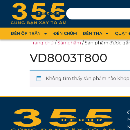
ĐÈN ỐP TRẦN
ĐÈN CHÙM
ĐÈN THẢ
QUẠT 
Trang chủ
/
Sản phẩm
/ Sản phẩm được gắ
VD8003T800
Không tìm thấy sản phẩm nào khớp v
M
N