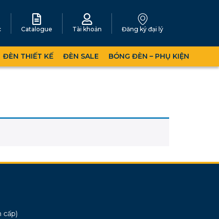
c
Catalogue
Tài khoản
Đăng ký đại lý
ĐÈN THIẾT KẾ
ĐÈN SALE
BÓNG ĐÈN – PHỤ KIỆN
 cấp)