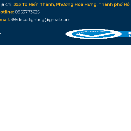
ịa chỉ:
355 Tô Hiến Thành, Phường Hoà Hưng, Thành phố Hồ 
otline:
0963773625
mail:
355decorlighting@gmail.com
.