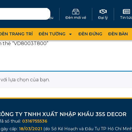
Giới thiệu
Đèn mới về
Đại lý
Tin tứ
ĐÈN TRANG TRÍ
ĐÈN TƯỜNG
ĐÈN ĐỨNG
ĐÈN BÀN
n thẻ “VD8003T800”
ới lựa chọn của bạn.
CÔNG TY TNHH XUẤT NHẬP KHẨU 355 DECOR
ã số thuế:
0316755536
gày cấp:
18/03/2021
(do Sở Kế Hoạch và Đầu Tư TP Hồ Chí Minh