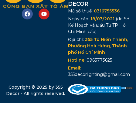
DECOR
Mã số thuế:
0316755536
Ngày cấp:
18/03/2021
(do Sở
Kế Hoạch và Đầu Tư TP Hồ
Chí Minh cấp)
Địa chỉ:
355 Tô Hiến Thành,
Phường Hoà Hưng, Thành
phố Hồ Chí Minh
Hotline:
0963773625
Email:
355decorlighting@gmail.com
Copyright © 2025 by 355
Decor - All rights reserved.