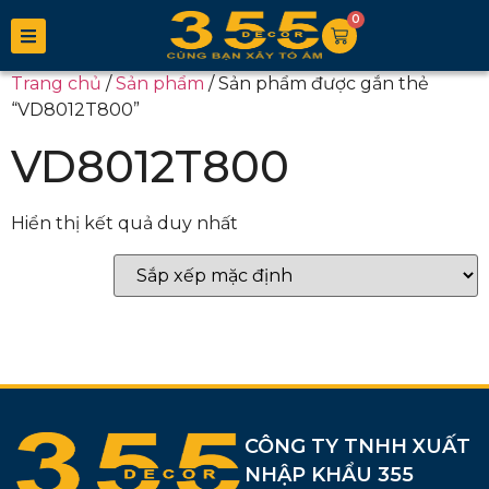
0
Trang chủ
/
Sản phẩm
/ Sản phẩm được gắn thẻ
“VD8012T800”
VD8012T800
Hiển thị kết quả duy nhất
CÔNG TY TNHH XUẤT
NHẬP KHẨU 355